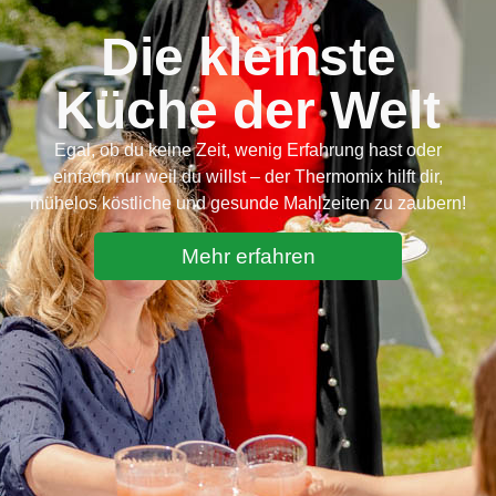
Die kleinste
Küche der Welt
Egal, ob du keine Zeit, wenig Erfahrung hast oder
einfach nur weil du willst – der
Thermomix
hilft dir,
mühelos köstliche und gesunde Mahlzeiten zu zaubern!
Mehr erfahren